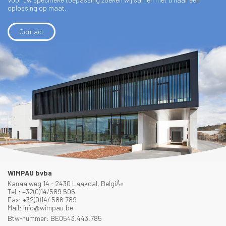
oplossing op maat.
Contact
WIMPAU bvba
Kanaalweg 14 - 2430 Laakdal, BelgiÃ«
Tel.: +32(0)14/589 506
Fax: +32(0)14/ 586 789
Mail: info@wimpau.be
Btw-nummer: BE0543.443.785