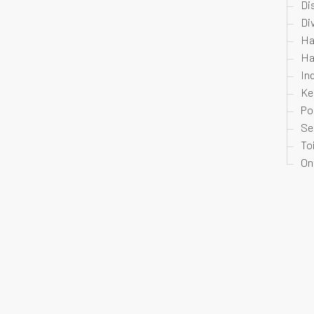
Di
Di
Ha
Ha
In
Ke
Po
Se
To
On