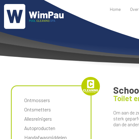
Home
Over
Scho
Toilet e
Ontmossers
Ontsmetters
Om aan de ze
sterk geparf
Allesreinigers
dan de andere
Autoproducten
Handafwasmiddelen