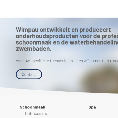
Wimpau ontwikkelt en produceert
onderhoudsproducten voor de profe
schoonmaak en de waterbehandelin
zwembaden.
Voor uw specifieke toepassing zoeken wij samen met u na
Contact
Schoonmaak
Spa
Ontmossers