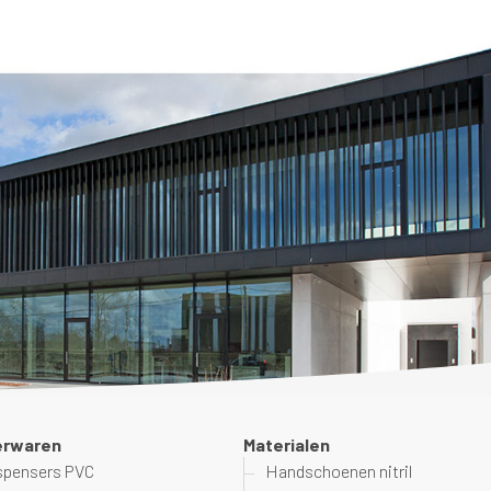
erwaren
Materialen
spensers PVC
Handschoenen nitril