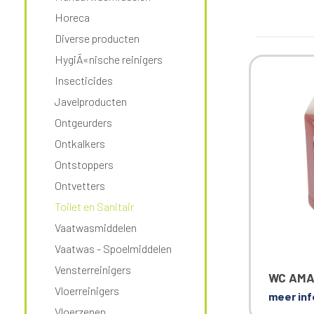
Horeca
Diverse producten
HygiÃ«nische reinigers
Insecticides
Javelproducten
Ontgeurders
Ontkalkers
Ontstoppers
Ontvetters
Toilet en Sanitair
Vaatwasmiddelen
Vaatwas - Spoelmiddelen
Vensterreinigers
WC AM
Vloerreinigers
meer inf
Vloerzepen