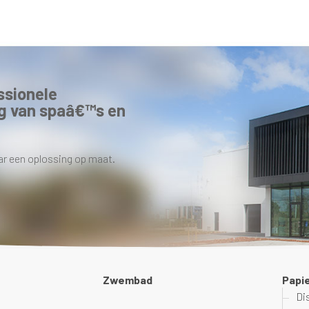
ssionele
g van spaâ€™s en
ar een oplossing op maat.
Zwembad
Papi
Di