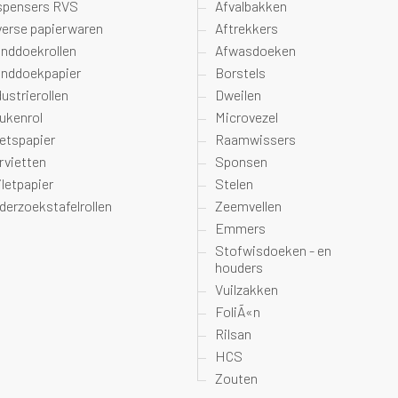
spensers RVS
Afvalbakken
verse papierwaren
Aftrekkers
nddoekrollen
Afwasdoeken
nddoekpapier
Borstels
dustrierollen
Dweilen
ukenrol
Microvezel
etspapier
Raamwissers
rvietten
Sponsen
iletpapier
Stelen
derzoekstafelrollen
Zeemvellen
Emmers
Stofwisdoeken - en
houders
Vuilzakken
FoliÃ«n
Rilsan
HCS
Zouten