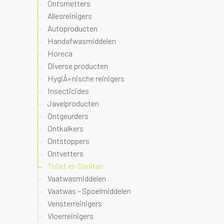
Ontsmetters
Allesreinigers
Autoproducten
Handafwasmiddelen
Horeca
Diverse producten
HygiÃ«nische reinigers
Insecticides
Javelproducten
Ontgeurders
Ontkalkers
Ontstoppers
Ontvetters
Toilet en Sanitair
Vaatwasmiddelen
Vaatwas - Spoelmiddelen
Vensterreinigers
Vloerreinigers