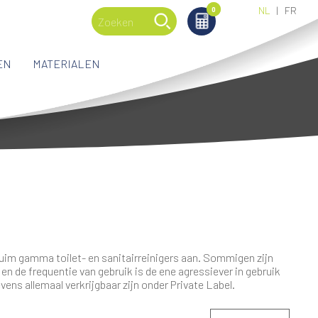
NL
FR
0
0
EN
MATERIALEN
ruim gamma toilet- en sanitairreinigers aan. Sommigen zijn
en de frequentie van gebruik is de ene agressiever in gebruik
evens allemaal verkrijgbaar zijn onder Private Label.