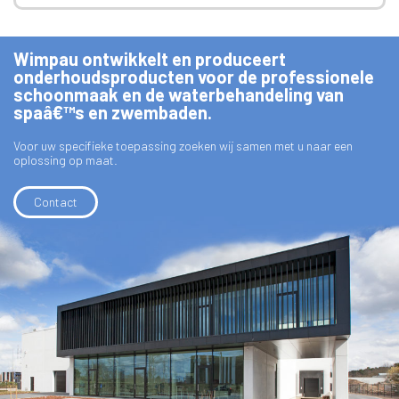
Wimpau ontwikkelt en produceert
onderhoudsproducten voor de professionele
schoonmaak en de waterbehandeling van
spaâ€™s en zwembaden.
Voor uw specifieke toepassing zoeken wij samen met u naar een
oplossing op maat.
Contact