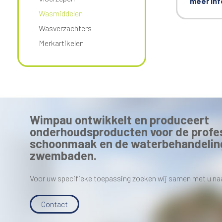
meer inf
Wasmiddelen
Wasverzachters
Merkartikelen
Wimpau ontwikkelt en produceert
onderhoudsproducten voor de profe
schoonmaak en de waterbehandelin
zwembaden.
Voor uw specifieke toepassing zoeken wij samen met u na
Contact