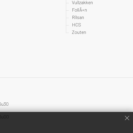
Vuilzakken
FoliÃ«n
Rilsan
HCS
Zouten
16u30
16u00