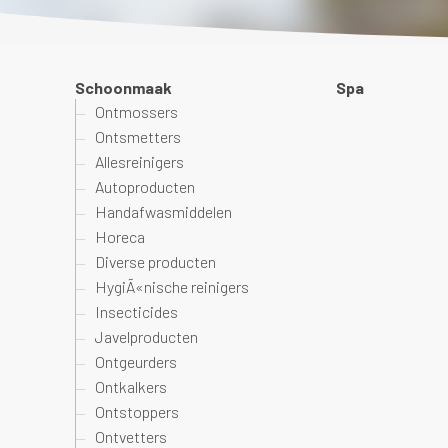
Schoonmaak
Spa
Ontmossers
Ontsmetters
Allesreinigers
Autoproducten
Handafwasmiddelen
Horeca
Diverse producten
HygiÃ«nische reinigers
Insecticides
Javelproducten
Ontgeurders
Ontkalkers
Ontstoppers
Ontvetters