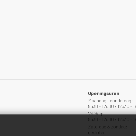
Openingsuren
Maandag - donderdag:
8u30 - 12u00 / 12u30 - 
Vrijdag:
8u30 - 12u00 / 12u30 - 
Zaterdag & zondag:
gesloten