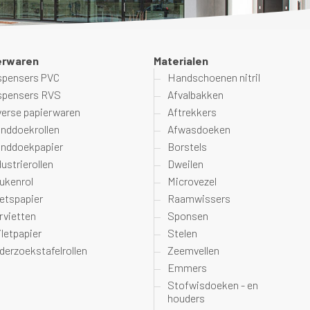
erwaren
Materialen
spensers PVC
Handschoenen nitril
spensers RVS
Afvalbakken
verse papierwaren
Aftrekkers
nddoekrollen
Afwasdoeken
nddoekpapier
Borstels
dustrierollen
Dweilen
ukenrol
Microvezel
etspapier
Raamwissers
rvietten
Sponsen
iletpapier
Stelen
derzoekstafelrollen
Zeemvellen
Emmers
Stofwisdoeken - en
houders