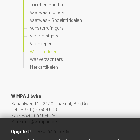
Toilet en Sanitair
Vaatwasmiddelen
Vaatwas - Spoelmiddelen
Vensterreinigers
Vloerreinigers
Vloerzepen
Wasmiddelen
Wasverzachters
Merkartikelen
WIMPAU bvba
Kanaalweg 14 - 2430 Laakdal, BelgiÃ«
Tel.: +32(0)14/589 506
Fax: +32(0)14/ 586 789
Mail: info@wimpau.be
Opgelet!
Btw-nummer: BE0543.443.785