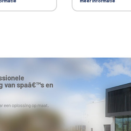
ormatie
meer informatie
ssionele
g van spaâ€™s en
ar een oplossing op maat.