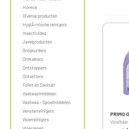
Horeca
Diverse producten
HygiÃ«nische reinigers
Insecticides
Javelproducten
Ontgeurders
Ontkalkers
Ontstoppers
Ontvetters
Toilet en Sanitair
Vaatwasmiddelen
Vaatwas - Spoelmiddelen
Vensterreinigers
PRIMO 
Vloerreinigers
Vloeibaar
Vloerzepen