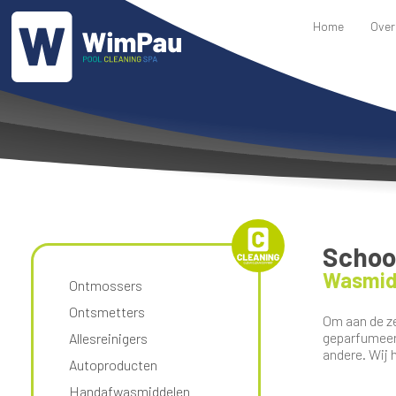
Home
Over
Scho
Wasmid
Ontmossers
Ontsmetters
Om aan de ze
geparfumeerd
Allesreinigers
andere. Wij h
Autoproducten
Handafwasmiddelen