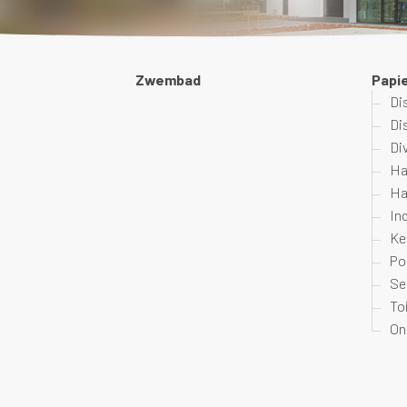
Zwembad
Papi
Di
Di
Di
Ha
Ha
In
Ke
Po
Se
To
On