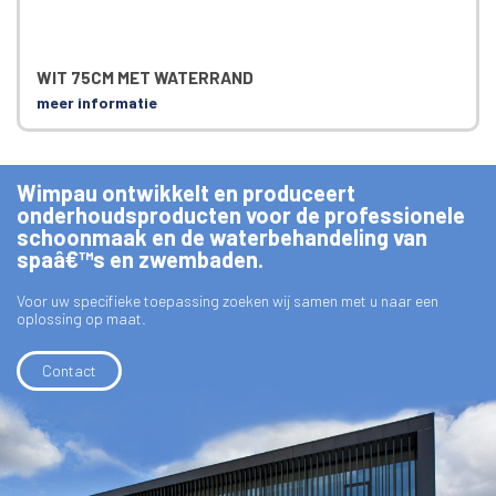
WIT 75CM MET WATERRAND
meer informatie
Wimpau ontwikkelt en produceert
onderhoudsproducten voor de professionele
schoonmaak en de waterbehandeling van
spaâ€™s en zwembaden.
Voor uw specifieke toepassing zoeken wij samen met u naar een
oplossing op maat.
Contact