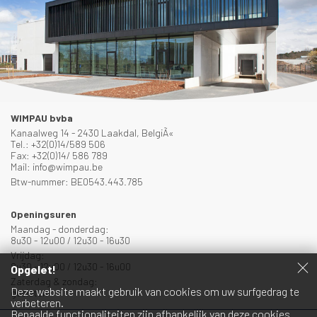
WIMPAU bvba
Kanaalweg 14 - 2430 Laakdal, BelgiÃ«
Tel.: +32(0)14/589 506
Fax: +32(0)14/ 586 789
Mail: info@wimpau.be
Btw-nummer: BE0543.443.785
Openingsuren
Maandag - donderdag:
8u30 - 12u00 / 12u30 - 16u30
Vrijdag:
8u30 - 12u00 / 12u30 - 16u00
Opgelet!
Zaterdag & zondag:
Deze website maakt gebruik van cookies om uw surfgedrag te
gesloten
verbeteren.
Bepaalde functionaliteiten zijn afhankelijk van deze cookies.