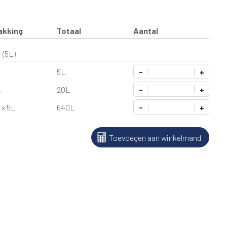
akking
Totaal
Aantal
(5L)
5L
-
+
L
20L
-
+
 x 5L
640L
-
+
Toevoegen aan winkelmand