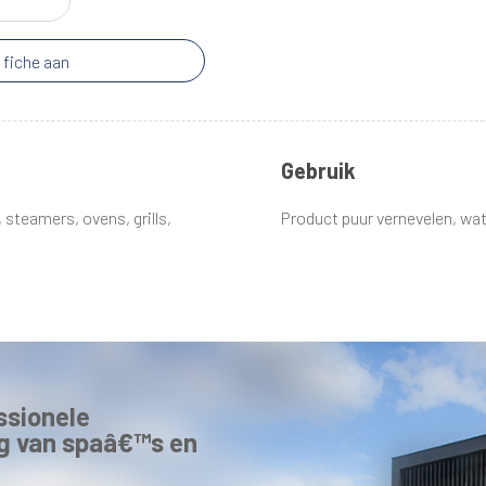
 fiche aan
Gebruik
steamers, ovens, grills,
Product puur vernevelen, wa
ssionele
g van spaâ€™s en