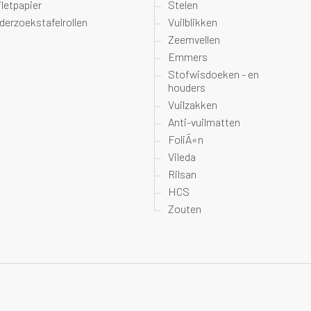
iletpapier
Stelen
derzoekstafelrollen
Vuilblikken
Zeemvellen
Emmers
Stofwisdoeken - en
houders
Vuilzakken
Anti-vuilmatten
FoliÃ«n
Vileda
Rilsan
HCS
Zouten