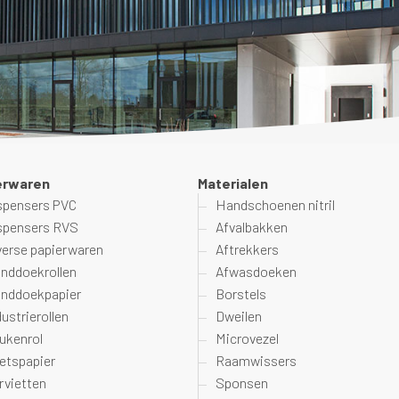
erwaren
Materialen
spensers PVC
Handschoenen nitril
spensers RVS
Afvalbakken
verse papierwaren
Aftrekkers
nddoekrollen
Afwasdoeken
nddoekpapier
Borstels
dustrierollen
Dweilen
ukenrol
Microvezel
etspapier
Raamwissers
rvietten
Sponsen