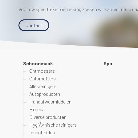
Voor uw specifieke toepassing zoeken wij samen met u na
Contact
Schoonmaak
Spa
Ontmossers
Ontsmetters
Allesreinigers
Autoproducten
Handafwasmiddelen
Horeca
Diverse producten
HygiÃ«nische reinigers
Insecticides