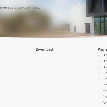
ar een oplossing op maat.
Zwembad
Papi
Di
Di
Di
Ha
Ha
In
Ke
Po
Se