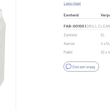
Lees meer
Eenheid
Verp
FAB-O0100
|
GRILL CLEAN 
Eenheid
5L
Karton
4 x 5
Pallet
32 x 4
Stel een vraag