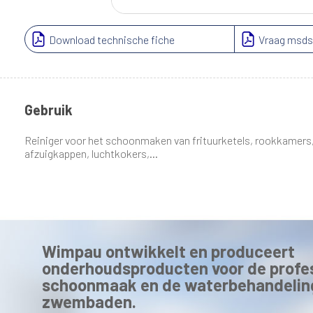
Download technische fiche
Vraag msds
Gebruik
Reiniger voor het schoonmaken van frituurketels, rookkamers, 
afzuigkappen, luchtkokers,...
Wimpau ontwikkelt en produceert
onderhoudsproducten voor de profe
schoonmaak en de waterbehandelin
zwembaden.