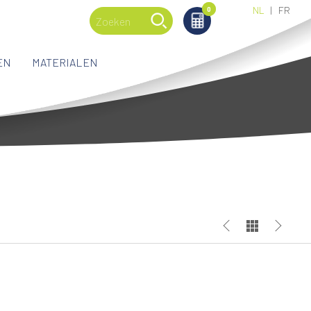
NL
FR
0
0
EN
MATERIALEN