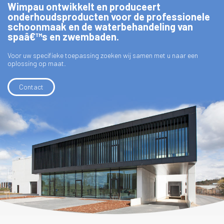
Wimpau ontwikkelt en produceert
onderhoudsproducten voor de professionele
schoonmaak en de waterbehandeling van
spaâ€™s en zwembaden.
Voor uw specifieke toepassing zoeken wij samen met u naar een
oplossing op maat.
Contact