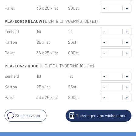
Pallet
36 x 25 x 1st
900st
-
+
PLA-E0536 BLAUW
|
LICHTE UITVOERING 10L (1st)
Eenheid
1st
1st
-
+
Karton
25 x 1st
25st
-
+
Pallet
36 x 25 x 1st
900st
-
+
PLA-E0537 ROOD
|
LICHTE UITVOERING 10L (1st)
Eenheid
1st
1st
-
+
Karton
25 x 1st
25st
-
+
Pallet
36 x 25 x 1st
900st
-
+
Stel een vraag
Toevoegen aan winkelmand