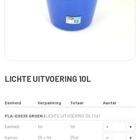
LICHTE UITVOERING 10L
Eenheid
Verpakking
Totaal
Aantal
PLA-E0535 GROEN
|
LICHTE UITVOERING 10L (1st)
Eenheid
1st
1st
-
+
Karton
25 x 1st
25st
-
+