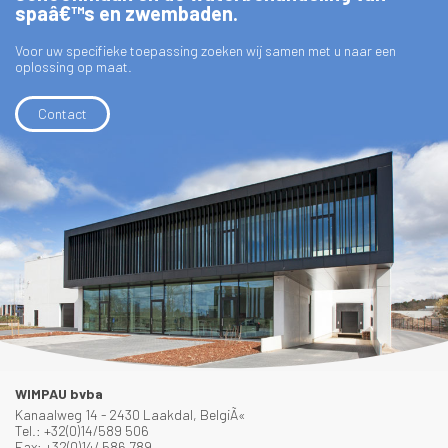
spaâ€™s en zwembaden.
Voor uw specifieke toepassing zoeken wij samen met u naar een
oplossing op maat.
Contact
WIMPAU bvba
Kanaalweg 14 - 2430 Laakdal, BelgiÃ«
Tel.: +32(0)14/589 506
Fax: +32(0)14/ 586 789