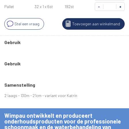
Pallet
32 x 1 x 6st
192st
-
+
Stel een vraag
Toevoegen aan winkelmand
Gebruik
Gebruik
Samenstelling
2 laags - 130m - 21cm - variant voor Katrin
Wimpau ontwikkelt en produceert
onderhoudsproducten voor de professionele
schoonmaak en de waterbehandeling van