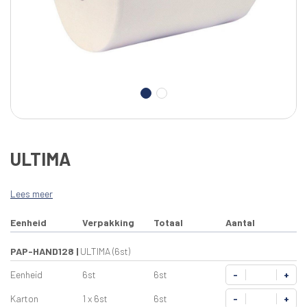
ULTIMA
Lees meer
Eenheid
Verpakking
Totaal
Aantal
PAP-HAND128
|
ULTIMA (6st)
Eenheid
6st
6st
-
+
Karton
1 x 6st
6st
-
+