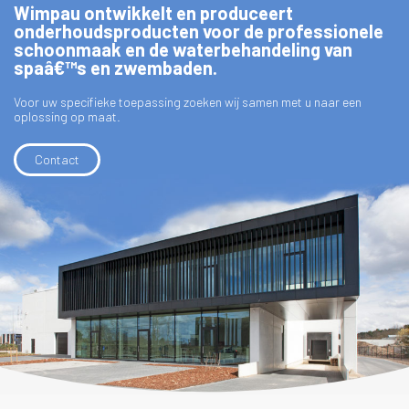
Wimpau ontwikkelt en produceert
onderhoudsproducten voor de professionele
schoonmaak en de waterbehandeling van
spaâ€™s en zwembaden.
Voor uw specifieke toepassing zoeken wij samen met u naar een
oplossing op maat.
Contact