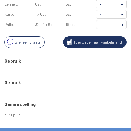
Eenheid
6st
6st
-
+
Karton
1 x 6st
6st
-
+
Pallet
32 x 1 x 6st
192st
-
+
Stel een vraag
Toevoegen aan winkelmand
Gebruik
Gebruik
Samenstelling
pure pulp