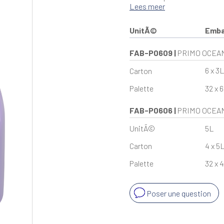
Lees meer
UnitÃ©
Emba
FAB-P0609
|
PRIMO OCEAN
6 x 3
Carton
Palette
32 x 6
FAB-P0606
|
PRIMO OCEAN
UnitÃ©
5L
Carton
4 x 5
Palette
32 x 4
Poser une question