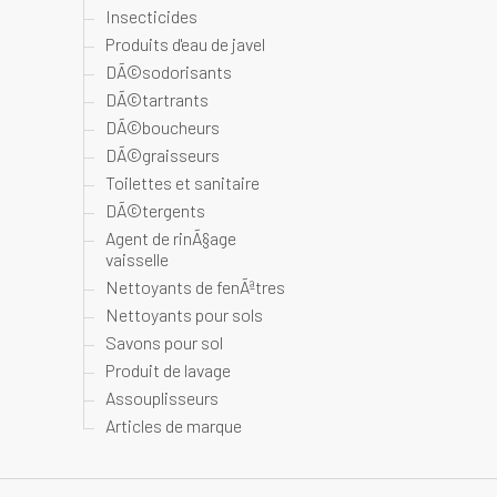
Insecticides
Produits d'eau de javel
DÃ©sodorisants
DÃ©tartrants
DÃ©boucheurs
DÃ©graisseurs
Toilettes et sanitaire
DÃ©tergents
Agent de rinÃ§age
vaisselle
Nettoyants de fenÃªtres
Nettoyants pour sols
Savons pour sol
Produit de lavage
Assouplisseurs
Articles de marque