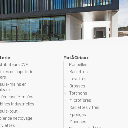
terie
MatÃ©riaux
stributeurs CVP
Poubelles
ticles de papeterie
Raclettes
vers
Lavettes
suie-mains en
Brosses
uleaux
Torchons
pier essuie-mains
Microfibres
bines industrielles
Raclettes vitres
suie-tout
Eponges
pier de nettoyage
Manches
rviettes