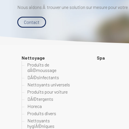
Nous aidons Ã trouver une solution sur mesure pour votre 
Contact
Nettoyage
Spa
Produits de
dÃ©moussage
DÃ©sinfectants
Nettoyants universels
Produits pour voiture
DÃ©tergents
Horeca
Produits divers
Nettoyants
hygiÃ©niques