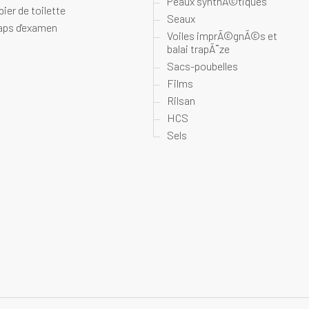
Peaux synthÃ©tiques
pier de toilette
Seaux
aps d'examen
Voiles imprÃ©gnÃ©s et
balai trapÃ¨ze
Sacs-poubelles
Films
Rilsan
HCS
Sels