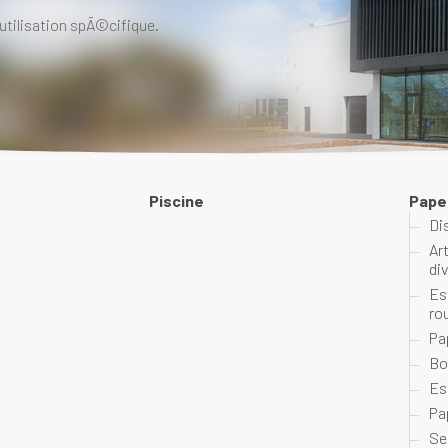
utilisation spÃ©cifique.
Piscine
Pape
Di
Ar
di
Es
ro
Pa
Bo
Es
Pa
Se