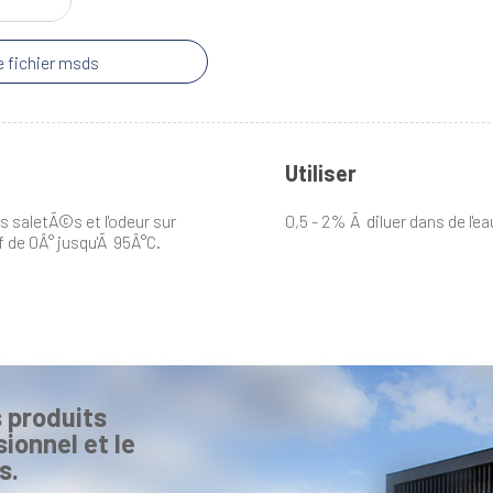
 fichier msds
Utiliser
s saletÃ©s et l'odeur sur
0,5 - 2% Ã diluer dans de l'ea
de 0Â° jusqu'Ã 95Â°C.
 produits
ionnel et le
s.