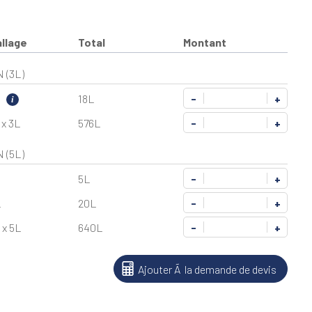
llage
Total
Montant
 (3L)
L
18L
-
+
i
 x 3L
576L
-
+
 (5L)
5L
-
+
L
20L
-
+
 x 5L
640L
-
+
Ajouter Ã la demande de devis