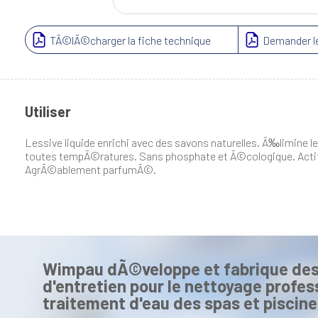
TÃ©lÃ©charger la fiche technique
Demander le
Utiliser
Lessive liquide enrichi avec des savons naturelles. Ã‰limine le
toutes tempÃ©ratures. Sans phosphate et Ã©cologique. Actif 
AgrÃ©ablement parfumÃ©.
Wimpau dÃ©veloppe et fabrique des
d'entretien pour le nettoyage profess
traitement d'eau des spas et piscine