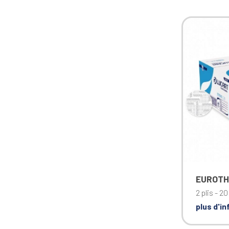
EUROTH
2 plis - 2
plus d'i