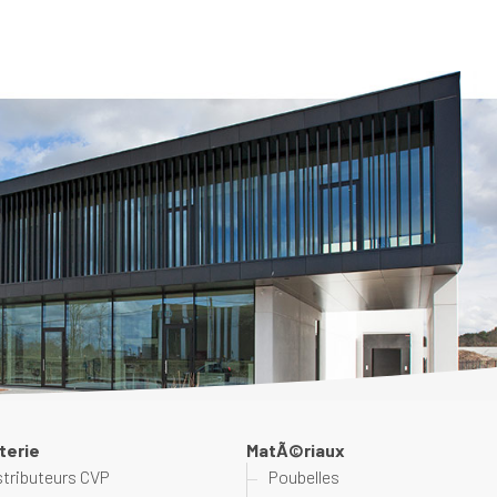
terie
MatÃ©riaux
stributeurs CVP
Poubelles