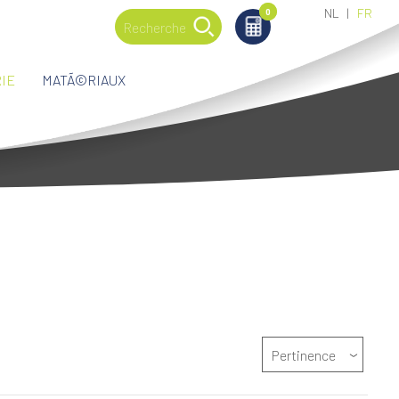
NL
FR
0
0
IE
MATÃ©RIAUX
Pertinence