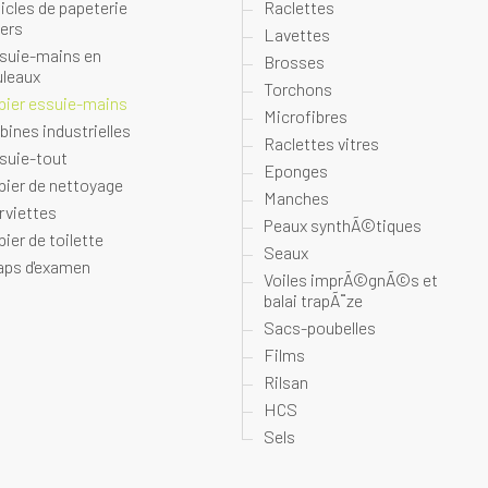
ticles de papeterie
Raclettes
vers
Lavettes
suie-mains en
Brosses
uleaux
Torchons
pier essuie-mains
Microfibres
bines industrielles
Raclettes vitres
suie-tout
Eponges
pier de nettoyage
Manches
rviettes
Peaux synthÃ©tiques
pier de toilette
Seaux
aps d'examen
Voiles imprÃ©gnÃ©s et
balai trapÃ¨ze
Sacs-poubelles
Films
Rilsan
HCS
Sels