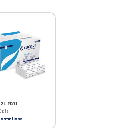
 2L M20
2 plis
nformations