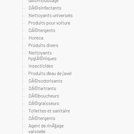
dÃ©moussage
DÃ©sinfectants
Nettoyants universels
Produits pour voiture
DÃ©tergents
Horeca
Produits divers
Nettoyants
hygiÃ©niques
Insecticides
Produits d'eau de javel
DÃ©sodorisants
DÃ©tartrants
DÃ©boucheurs
DÃ©graisseurs
Toilettes et sanitaire
DÃ©tergents
Agent de rinÃ§age
vaisselle