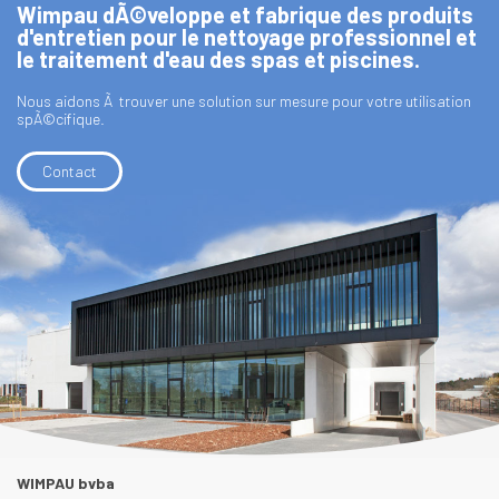
Wimpau dÃ©veloppe et fabrique des produits
d'entretien pour le nettoyage professionnel et
le traitement d'eau des spas et piscines.
Nous aidons Ã trouver une solution sur mesure pour votre utilisation
spÃ©cifique.
Contact
WIMPAU bvba