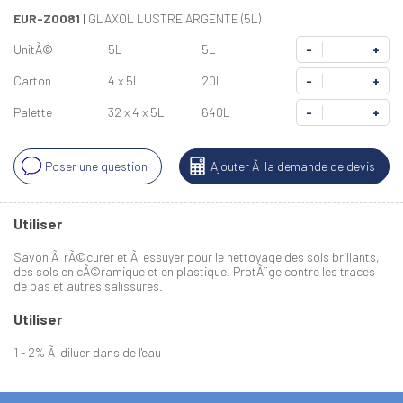
EUR-Z0081
|
GLAXOL LUSTRE ARGENTE (5L)
UnitÃ©
5L
5L
-
+
Carton
4 x 5L
20L
-
+
Palette
32 x 4 x 5L
640L
-
+
Poser une question
Ajouter Ã la demande de devis
Utiliser
Savon Ã rÃ©curer et Ã essuyer pour le nettoyage des sols brillants,
des sols en cÃ©ramique et en plastique. ProtÃ¨ge contre les traces
de pas et autres salissures.
Utiliser
1 - 2% Ã diluer dans de l'eau