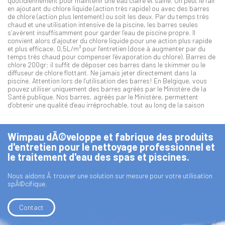
quotidiennement pour maintenir une eau claire et saine. On peut le fair
en ajoutant du chlore liquide (action très rapide) ou avec des barres
de chlore (action plus lentement) ou soit les deux. Par du temps très
chaud et une utilisation intensive de la piscine, les barres seules
s’avèrent insuffisamment pour garder l’eau de piscine propre. Il
convient alors d’ajouter du chlore liquide pour une action plus rapide
et plus efficace. 0,5L/m³ pour l’entretien (dose à augmenter par du
temps très chaud pour compenser l’évaporation du chlore). Barres de
chlore 200gr: il suffit de déposer ces barres dans le skimmer ou le
diffuseur de chlore flottant. Ne jamais jeter directement dans la
piscine. Attention lors de l’utilisation des barres! En Belgique, vous
pouvez utiliser uniquement des barres agréés par le Ministère de la
Santé publique. Nos barres, agréés par le Ministère, permettent
d’obtenir une qualité d’eau irréprochable, tout au long de la saison
Wimpau dÃ©veloppe et fabrique des produits
d'entretien pour le nettoyage professionnel et
le traitement d'eau des spas et piscines.
Nous aidons Ã trouver une solution sur mesure pour votre utilisation
spÃ©cifique.
Contact