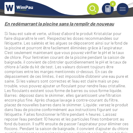
0
0
En redémarrant la piscine sans la remplir de nouveau
Si l’eau est sale et verte, utilisez d’abord le produit Kristalclar pour
faire disparaître le vert. Respectez les doses recommandées sur
l’étiquette. Les saletés et les algues se déposeront ainsi sur le fond de
la piscine et pourront être facilement éliminées grâce à l’aspirateur.
C’est seulement maintenant que vous pouvez vérifier le pH et le taux
de chlore. Pour l’entretien courant de la piscine pendant la saison de
baignade, il convient de côntroler quotidiennement le pH et le taux de
chlore à l’aide du kit de test. Les valeurs doivent toujours être
comprises entre les marges mentionnés ci-dessus. En cas de
dépassement de ces limites, il est impossible d’obtenir une eau pure et
saine. Si les valeurs sont correctes et l’eau est claire mais un peu
trouble, vous pouvez ajouter un floculant pour rendre l’eau cristalline.
Les floculants existent sous forme de barres ou sous forme liquide.
Barres: déposez dans le skimmer, elles garantissent une filtration
encore plus fine. Après chaque lavage à contre-courant du filtre,
placez de nouvelles barres dans le skimmer. Liquide: versez le produit
dans l’eau de piscine conformément aux instructions figurant sur
l’étiquette. Faites fonctionner le filtre pendant 4 heures. Laissez
reposer l’eau pendant 10 heures et les particules fines tomberont au
fond du bassin. Il suffit ensuite de passer l’aspirateur pour éliminer ces
flocons. Pendant la saison de baignade, il convient d’ajouter du chlore