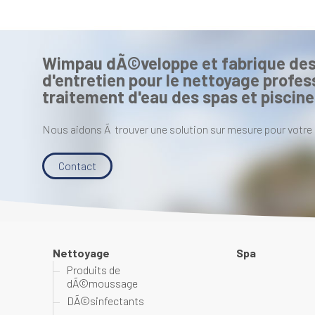
Wimpau dÃ©veloppe et fabrique des
d'entretien pour le nettoyage profess
traitement d'eau des spas et piscine
Nous aidons Ã trouver une solution sur mesure pour votre 
Contact
Nettoyage
Spa
Produits de
dÃ©moussage
DÃ©sinfectants