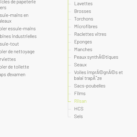
ticles de papeterie
Lavettes
vers
Brosses
suie-mains en
Torchons
uleaux
Microfibres
pier essuie-mains
Raclettes vitres
bines industrielles
Eponges
suie-tout
Manches
pier de nettoyage
Peaux synthÃ©tiques
rviettes
Seaux
pier de toilette
Voiles imprÃ©gnÃ©s et
aps d'examen
balai trapÃ¨ze
Sacs-poubelles
Films
Rilsan
HCS
Sels