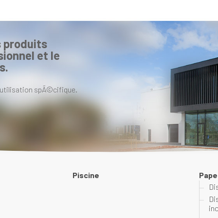
 produits
ionnel et le
s.
utilisation spÃ©cifique.
Piscine
Pape
Di
Di
in