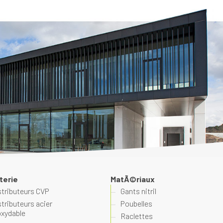
terie
MatÃ©riaux
stributeurs CVP
Gants nitril
stributeurs acier
Poubelles
oxydable
Raclettes