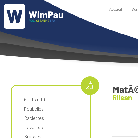
Accueil
Sur
MatÃ©
Rilsan
Gants nitril
Poubelles
Raclettes
Lavettes
Brosses