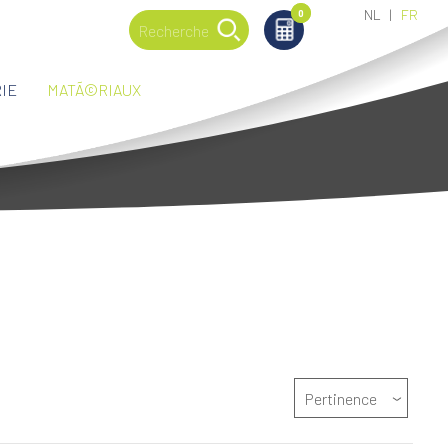
NL
FR
0
0
IE
MATÃ©RIAUX
Pertinence