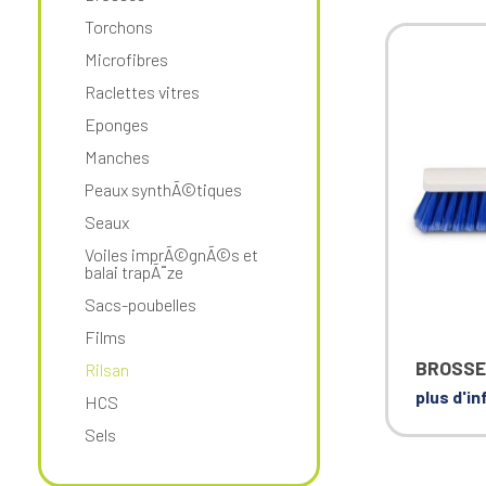
Torchons
Microfibres
Raclettes vitres
Eponges
Manches
Peaux synthÃ©tiques
Seaux
Voiles imprÃ©gnÃ©s et
balai trapÃ¨ze
Sacs-poubelles
Films
BROSSE
Rilsan
plus d'i
HCS
Sels