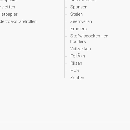
rvietten
Sponsen
iletpapier
Stelen
derzoekstafelrollen
Zeemvellen
Emmers
Stofwisdoeken - en
houders
Vuilzakken
FoliÃ«n
Rilsan
HCS
Zouten