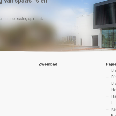
g van spaâ€™s en
ar een oplossing op maat.
Zwembad
Papi
Di
Di
Di
Ha
Ha
In
Ke
Po