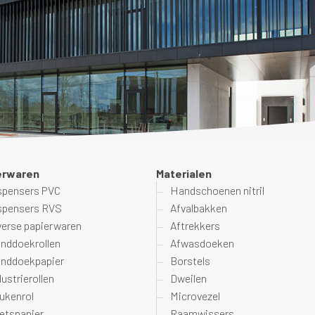
erwaren
Materialen
spensers PVC
Handschoenen nitril
spensers RVS
Afvalbakken
verse papierwaren
Aftrekkers
nddoekrollen
Afwasdoeken
nddoekpapier
Borstels
dustrierollen
Dweilen
ukenrol
Microvezel
etspapier
Raamwissers