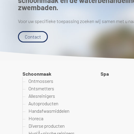
schoonmaak en de waterbehandelin
zwembaden.
Voor uw specifieke toepassing zoeken wij samen met u na
Contact
Schoonmaak
Spa
Ontmossers
Ontsmetters
Allesreinigers
Autoproducten
Handafwasmiddelen
Horeca
Diverse producten
HygiÃ«nische reinigers