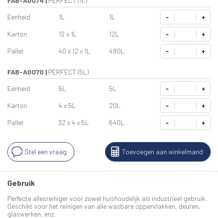
FAB-A0074
|
PERFECT (1L)
Eenheid
1L
1L
-
+
Karton
12 x 1L
12L
-
+
Pallet
40 x 12 x 1L
480L
-
+
FAB-A0070
|
PERFECT (5L)
Eenheid
5L
5L
-
+
Karton
4 x 5L
20L
-
+
Pallet
32 x 4 x 5L
640L
-
+
Stel een vraag
Toevoegen aan winkelmand
Gebruik
Perfecte allesreiniger voor zowel huishoudelijk als industrieel gebruik.
Geschikt voor het reinigen van alle wasbare oppervlakken, deuren,
glaswerken, enz.