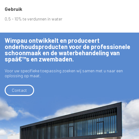
Gebruik
0,5 - 10% te verdunnen in water
Wimpau ontwikkelt en produceert
onderhoudsproducten voor de professionele
schoonmaak en de waterbehandeling van
spaâ€™s en zwembaden.
Voor uw specifieke toepassing zoeken wij samen met u naar een
oplossing op maat.
Contact