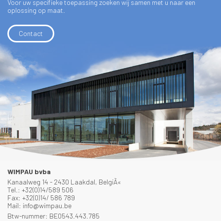
Voor uw specifieke toepassing zoeken wij samen met u naar een
oplossing op maat.
Contact
WIMPAU bvba
Kanaalweg 14 - 2430 Laakdal, BelgiÃ«
Tel.: +32(0)14/589 506
Fax: +32(0)14/ 586 789
Mail: info@wimpau.be
Btw-nummer: BE0543.443.785