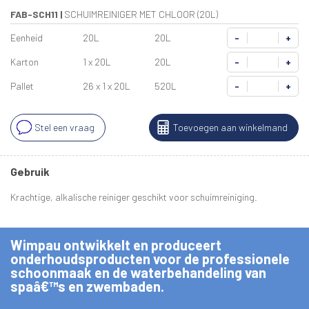
FAB-SCH11
|
SCHUIMREINIGER MET CHLOOR (20L)
Eenheid
20L
20L
-
+
Karton
1 x 20L
20L
-
+
Pallet
26 x 1 x 20L
520L
-
+
Stel een vraag
Toevoegen aan winkelmand
Gebruik
Krachtige, alkalische reiniger geschikt voor schuimreiniging.
Wimpau ontwikkelt en produceert
onderhoudsproducten voor de professionele
schoonmaak en de waterbehandeling van
spaâ€™s en zwembaden.