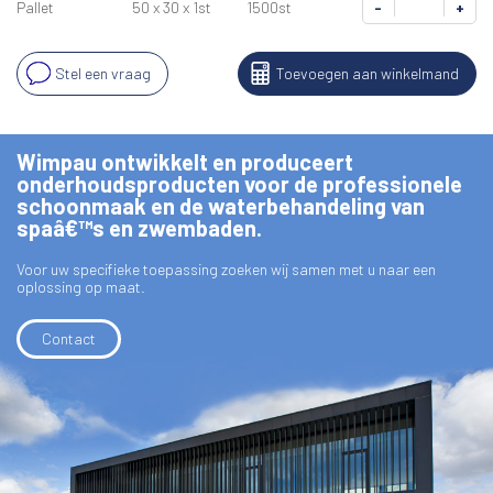
Pallet
50 x 30 x 1st
1500st
-
+
Stel een vraag
Toevoegen aan winkelmand
Wimpau ontwikkelt en produceert
onderhoudsproducten voor de professionele
schoonmaak en de waterbehandeling van
spaâ€™s en zwembaden.
Voor uw specifieke toepassing zoeken wij samen met u naar een
oplossing op maat.
Contact