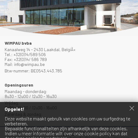
WIMPAU bvba
Kanaalweg 14 - 2430 Laakdal, BelgiÃ«
Tel.: +32(0)14/589 506
Fax: +32(0)14/ 586 789
Mail: info@wimpau.be
Btw-nummer: BE0543.443.785
Openingsuren
Maandag - donderdag:
8u30 - 12u00 / 12u30 - 16u30
Vrijdag:
8u30 - 12u00 / 12u30 - 16u00
Opgelet!
Zaterdag & zondag:
Deze website maakt gebruik van cookies om uw surfgedrag te
gesloten
verbeteren.
Bepaalde functionaliteiten zijn afhankelijk van deze cookies.
Indien u meer informatie wilt over onze cookie policy kan dat
Website gebouwd door
Analyz-it
•
Inhoud door
Wimpau
•