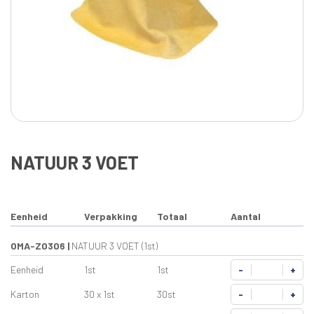
NATUUR 3 VOET
Eenheid
Verpakking
Totaal
Aantal
OMA-Z0306
|
NATUUR 3 VOET (1st)
Eenheid
1st
1st
-
+
Karton
30 x 1st
30st
-
+