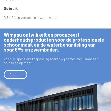
Gebruik
0,5 - 2% te verdunnen in warm water
Wimpau ontwikkelt en produceert
onderhoudsproducten voor de professionele
schoonmaak en de waterbehandeling van
spaâ€™s en zwembaden.
Voor uw specifieke toepassing zoeken wij samen met u naar een
oplossing op maat.
Contact