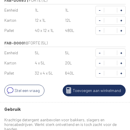
FAB-D0683
|
FORTE (1L)
Eenheid
1L
1L
-
+
Karton
12 x 1L
12L
-
+
Pallet
40 x 12 x 1L
480L
-
+
FAB-D0001
|
FORTE (5L)
Eenheid
5L
5L
-
+
Karton
4 x 5L
20L
-
+
Pallet
32 x 4 x 5L
640L
-
+
Stel een vraag
Toevoegen aan winkelmand
Gebruik
Krachtige detergent aanbevolen voor bakkers, slagers en
horecabedrijven. Werkt sterk ontvettend en is toch zacht voor de
handen.