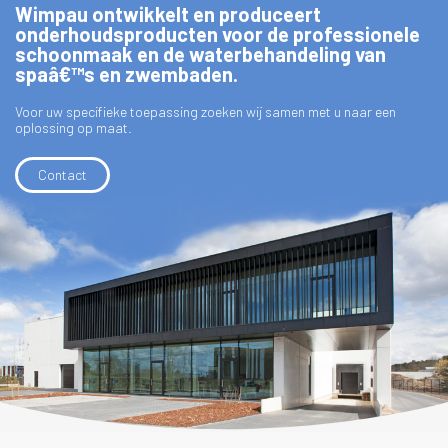
Wimpau ontwikkelt en produceert
onderhoudsproducten voor de professionele
schoonmaak en de waterbehandeling van
spaâ€™s en zwembaden.
Voor uw specifieke toepassing zoeken wij samen met u naar een
oplossing op maat.
Contact