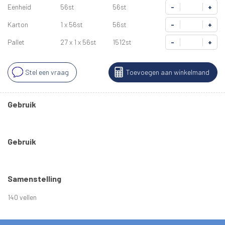
Eenheid
56st
56st
-
+
Karton
1 x 56st
56st
-
+
Pallet
27 x 1 x 56st
1512st
-
+
Stel een vraag
Toevoegen aan winkelmand
Gebruik
Gebruik
Samenstelling
140 vellen