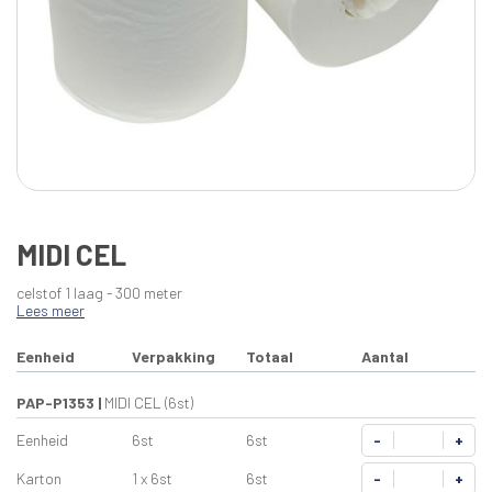
MIDI CEL
celstof 1 laag - 300 meter
Lees meer
Eenheid
Verpakking
Totaal
Aantal
PAP-P1353
|
MIDI CEL (6st)
Eenheid
6st
6st
-
+
Karton
1 x 6st
6st
-
+