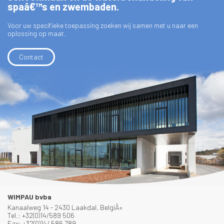
spaâ€™s en zwembaden.
Voor uw specifieke toepassing zoeken wij samen met u naar een
oplossing op maat.
Contact
WIMPAU bvba
Kanaalweg 14 - 2430 Laakdal, BelgiÃ«
Tel.: +32(0)14/589 506
Fax: +32(0)14/ 586 789