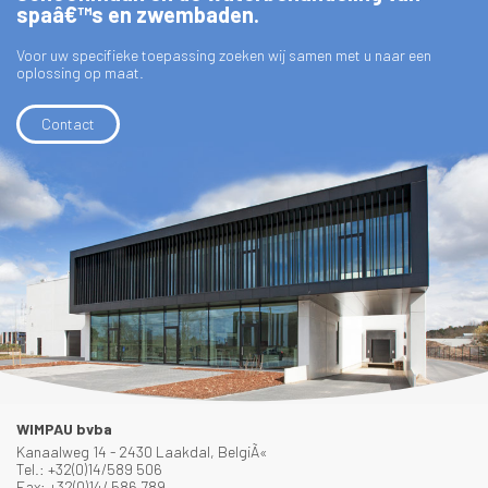
spaâ€™s en zwembaden.
Voor uw specifieke toepassing zoeken wij samen met u naar een
oplossing op maat.
Contact
WIMPAU bvba
Kanaalweg 14 - 2430 Laakdal, BelgiÃ«
Tel.: +32(0)14/589 506
Fax: +32(0)14/ 586 789