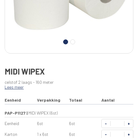
MIDI WIPEX
celstof 2 laags - 160 meter
Lees meer
Eenheid
Verpakking
Totaal
Aantal
PAP-P1127
|
MIDI WIPEX (6st)
Eenheid
6st
6st
-
+
Karton
1 x 6st
6st
-
+