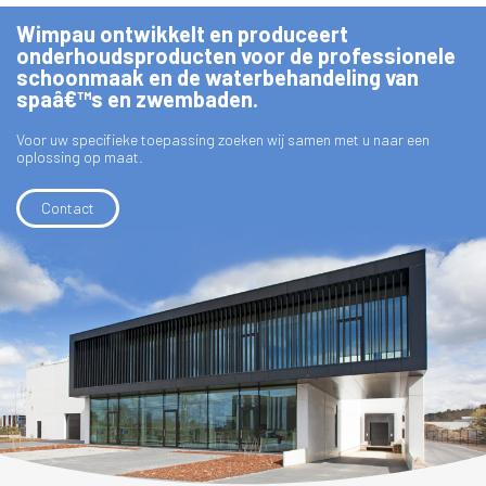
Wimpau ontwikkelt en produceert
onderhoudsproducten voor de professionele
schoonmaak en de waterbehandeling van
spaâ€™s en zwembaden.
Voor uw specifieke toepassing zoeken wij samen met u naar een
oplossing op maat.
Contact