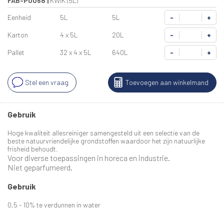
FAB-P0068
|
KWIK (5L)
Eenheid
5L
5L
-
+
Karton
4 x 5L
20L
-
+
Pallet
32 x 4 x 5L
640L
-
+
Stel een vraag
Toevoegen aan winkelmand
Gebruik
Hoge kwaliteit allesreiniger samengesteld uit een selectie van de
beste natuurvriendelijke grondstoffen waardoor het zijn natuurlijke
frisheid behoudt.
Voor diverse toepassingen in horeca en industrie.
Niet geparfumeerd.
Gebruik
0,5 - 10% te verdunnen in water