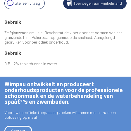
Stel een vraag
Toevoegen aan winkelmand
Gebruik
Zelfglanzende emulsie. Beschermt de vloer door het vormen van een
glanzende film. Polierbaar op gemiddelde snelheid. Aangelengd
gebruiken voor periodiek onderhoud.
Gebruik
0,5 - 2% te verdunnen in water
Wimpau ontwikkelt en produceert
onderhoudsproducten voor de professionele
schoonmaak en de waterbehandeling van
spaâ€™s en zwembaden.
Voor uw specifieke toepassing zoeken wij samen met u naar een
oplossing op maat.
Contact