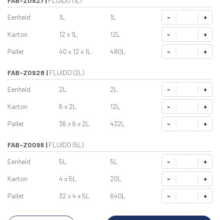
FAB-Z0927
|
FLUIDO (1L)
Eenheid
1L
1L
-
+
Karton
12 x 1L
12L
-
+
Pallet
40 x 12 x 1L
480L
-
+
FAB-Z0928
|
FLUIDO (2L)
Eenheid
2L
2L
-
+
Karton
6 x 2L
12L
-
+
Pallet
36 x 6 x 2L
432L
-
+
FAB-Z0096
|
FLUIDO (5L)
Eenheid
5L
5L
-
+
Karton
4 x 5L
20L
-
+
Pallet
32 x 4 x 5L
640L
-
+