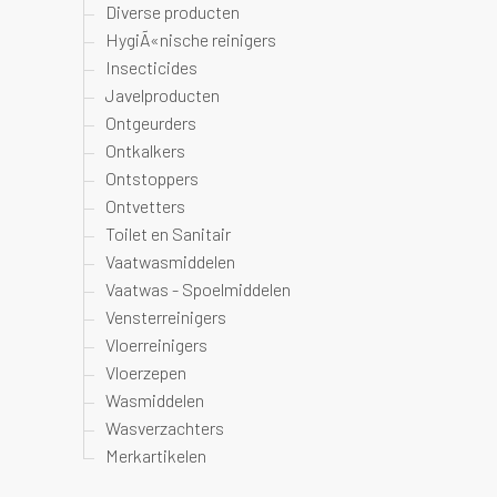
Diverse producten
HygiÃ«nische reinigers
Insecticides
Javelproducten
Ontgeurders
Ontkalkers
Ontstoppers
Ontvetters
Toilet en Sanitair
Vaatwasmiddelen
Vaatwas - Spoelmiddelen
Vensterreinigers
Vloerreinigers
Vloerzepen
Wasmiddelen
Wasverzachters
Merkartikelen