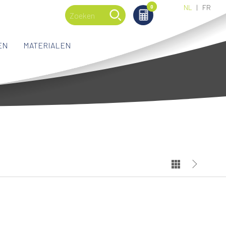
NL
FR
0
0
EN
MATERIALEN