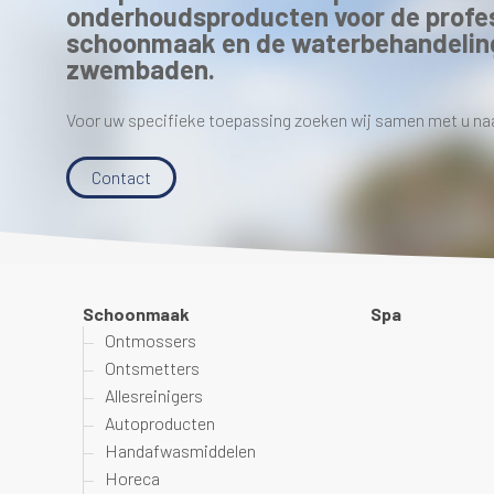
onderhoudsproducten voor de profe
schoonmaak en de waterbehandelin
zwembaden.
Voor uw specifieke toepassing zoeken wij samen met u na
Contact
Schoonmaak
Spa
Ontmossers
Ontsmetters
Allesreinigers
Autoproducten
Handafwasmiddelen
Horeca