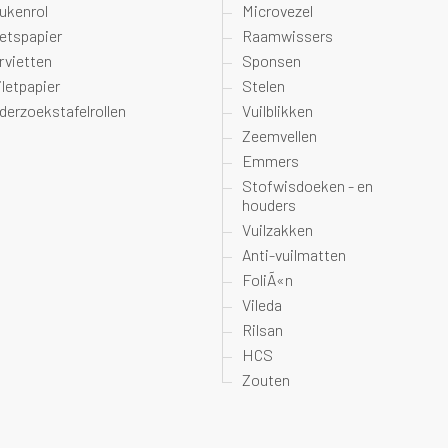
ukenrol
Microvezel
etspapier
Raamwissers
rvietten
Sponsen
iletpapier
Stelen
derzoekstafelrollen
Vuilblikken
Zeemvellen
Emmers
Stofwisdoeken - en
houders
Vuilzakken
Anti-vuilmatten
FoliÃ«n
Vileda
Rilsan
HCS
Zouten