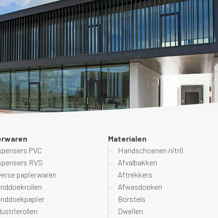
erwaren
Materialen
spensers PVC
Handschoenen nitril
spensers RVS
Afvalbakken
verse papierwaren
Aftrekkers
nddoekrollen
Afwasdoeken
nddoekpapier
Borstels
dustrierollen
Dweilen