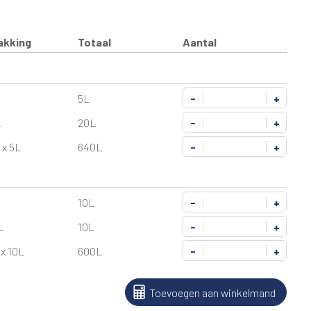
akking
Totaal
Aantal
5L
-
+
L
20L
-
+
 x 5L
640L
-
+
10L
-
+
L
10L
-
+
 x 10L
600L
-
+
Toevoegen aan winkelmand