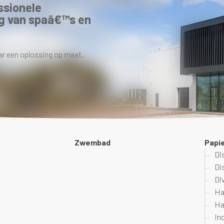
ssionele
g van spaâ€™s en
ar een oplossing op maat.
Zwembad
Papi
Di
Di
Di
Ha
Ha
In