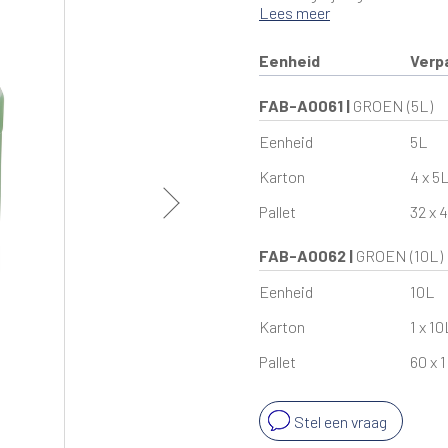
Lees meer
Eenheid
Verp
FAB-A0061
|
GROEN (5L)
Eenheid
5L
Karton
4 x 5
Pallet
32 x 4
FAB-A0062
|
GROEN (10L)
Eenheid
10L
Karton
1 x 10
Pallet
60 x 1
Stel een vraag