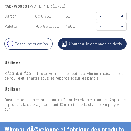
FAB-W0658
|
WC FLIPPER (0,75L)
Carton
8 x 0,75L
6L
-
+
Palette
76 x 8 x 0,75L
456L
-
+
Poser une question
Ajouter Ã la demande de devis
Utiliser
RÃ©tablit l'Ã©quilibre de votre fosse septique. Elimine radicalement
de rouille et le tartre sous les rebords et sur les parois.
Utiliser
Ouvrir le bouchon en pressant les 2 parties plats et tournez. Appliquez
le produit, laissez agir pendant 10 min et tirez la chasse. Employez
pur.
Wimpau dÃ©veloppe et fabrique des produits