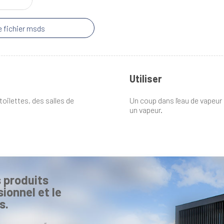
 fichier msds
Utiliser
toilettes, des salles de
Un coup dans l'eau de vapeur 
un vapeur.
 produits
ionnel et le
s.