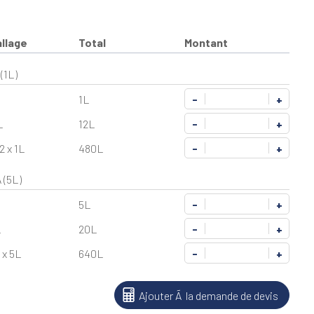
llage
Total
Montant
(1L)
1L
-
+
L
12L
-
+
2 x 1L
480L
-
+
(5L)
5L
-
+
L
20L
-
+
 x 5L
640L
-
+
Ajouter Ã la demande de devis