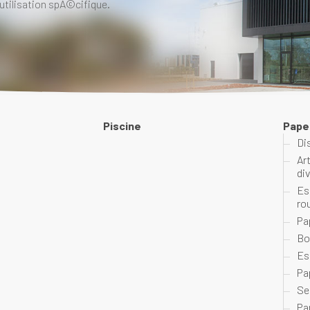
utilisation spÃ©cifique.
Piscine
Pape
Di
Ar
di
Es
ro
Pa
Bo
Es
Pa
Se
Pa