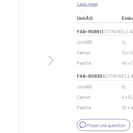
Lees meer
UnitÃ©
Emba
FAB-R0861
|
CITRONELLA 
UnitÃ©
1L
Carton
12 x 1
Palette
40 x 1
FAB-R0930
|
CITRONELLA 
UnitÃ©
5L
Carton
4 x 5
Palette
32 x 4
Poser une question