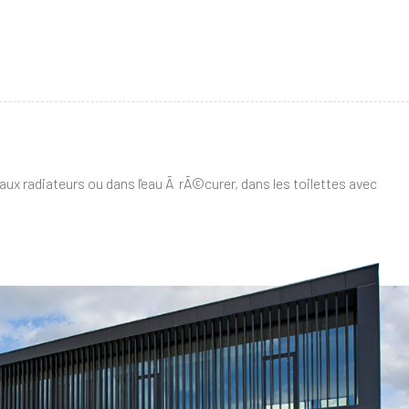
aux radiateurs ou dans l'eau Ã rÃ©curer, dans les toilettes avec