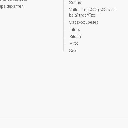
Seaux
aps d'examen
Voiles imprÃ©gnÃ©s et
balai trapÃ¨ze
Sacs-poubelles
Films
Rilsan
HCS
Sels