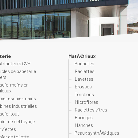
terie
MatÃ©riaux
stributeurs CVP
Poubelles
ticles de papeterie
Raclettes
vers
Lavettes
suie-mains en
Brosses
uleaux
Torchons
pier essuie-mains
Microfibres
bines industrielles
Raclettes vitres
suie-tout
Eponges
pier de nettoyage
Manches
rviettes
Peaux synthÃ©tiques
pier de toilette