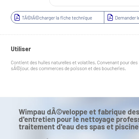
TÃ©lÃ©charger la fiche technique
Demander le
Utiliser
Contient des huiles naturelles et volatiles. Convenant pour des 
sÃ©jour, des commerces de poisson et des boucheries.
Wimpau dÃ©veloppe et fabrique des
d'entretien pour le nettoyage profess
traitement d'eau des spas et piscine