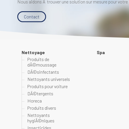
Nous aidons Ã trouver une solution sur mesure pour votre 
Contact
Nettoyage
Spa
Produits de
dÃ©moussage
DÃ©sinfectants
Nettoyants universels
Produits pour voiture
DÃ©tergents
Horeca
Produits divers
Nettoyants
hygiÃ©niques
Insecticides