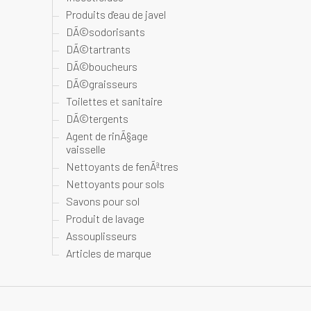
Produits d'eau de javel
DÃ©sodorisants
DÃ©tartrants
DÃ©boucheurs
DÃ©graisseurs
Toilettes et sanitaire
DÃ©tergents
Agent de rinÃ§age
vaisselle
Nettoyants de fenÃªtres
Nettoyants pour sols
Savons pour sol
Produit de lavage
Assouplisseurs
Articles de marque