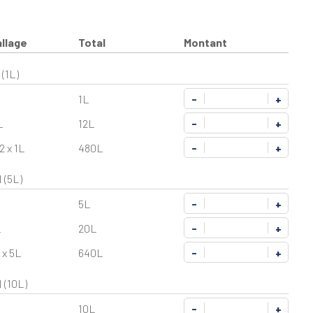
llage
Total
Montant
(1L)
1L
-
+
L
12L
-
+
2 x 1L
480L
-
+
 (5L)
5L
-
+
L
20L
-
+
 x 5L
640L
-
+
(10L)
10L
-
+