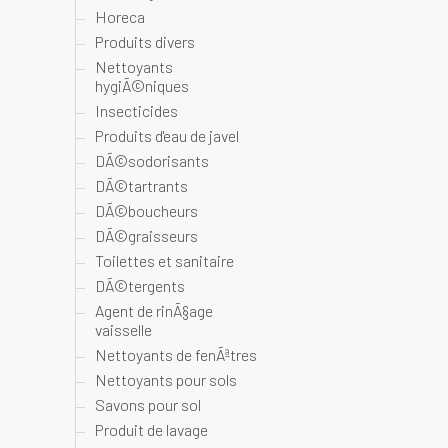
Horeca
Produits divers
Nettoyants
hygiÃ©niques
Insecticides
Produits d'eau de javel
DÃ©sodorisants
DÃ©tartrants
DÃ©boucheurs
DÃ©graisseurs
Toilettes et sanitaire
DÃ©tergents
Agent de rinÃ§age
vaisselle
Nettoyants de fenÃªtres
Nettoyants pour sols
Savons pour sol
Produit de lavage