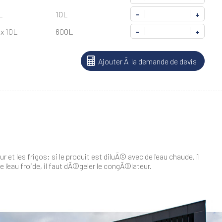
L
10L
-
+
 x 10L
600L
-
+
Ajouter Ã la demande de devis
et les frigos: si le produit est diluÃ© avec de l'eau chaude, il
 l'eau froide, il faut dÃ©geler le congÃ©lateur.