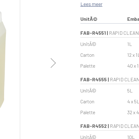
Lees meer
UnitÃ©
Emba
FAB-R4551
|
RAPID CLEAN 
UnitÃ©
1L
Carton
12 x 1
Palette
40 x 1
FAB-R4555
|
RAPID CLEAN
UnitÃ©
5L
Carton
4 x 5
Palette
32 x 4
FAB-R4552
|
RAPID CLEAN 
UnitÃ©
10L