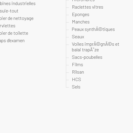
bines industrielles
Raclettes vitres
suie-tout
Eponges
pier de nettoyage
Manches
rviettes
Peaux synthÃ©tiques
pier de toilette
Seaux
aps d'examen
Voiles imprÃ©gnÃ©s et
balai trapÃ¨ze
Sacs-poubelles
Films
Rilsan
HCS
Sels