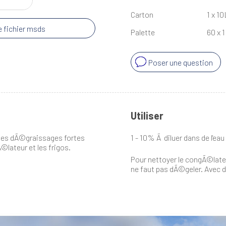
Carton
1 x 10
 fichier msds
Palette
60 x 1
Poser une question
Utiliser
 des dÃ©graissages fortes
1 - 10% Ã diluer dans de l'eau
Ã©lateur et les frigos.
Pour nettoyer le congÃ©lateur 
ne faut pas dÃ©geler. Avec de