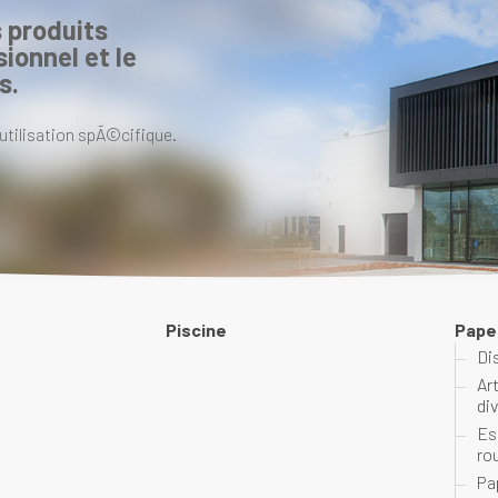
 produits
ionnel et le
s.
utilisation spÃ©cifique.
Piscine
Pape
Di
Ar
di
Es
ro
Pa