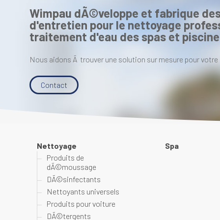
Wimpau dÃ©veloppe et fabrique des
d'entretien pour le nettoyage profess
traitement d'eau des spas et piscine
Nous aidons Ã trouver une solution sur mesure pour votre 
Contact
Nettoyage
Spa
Produits de
dÃ©moussage
DÃ©sinfectants
Nettoyants universels
Produits pour voiture
DÃ©tergents