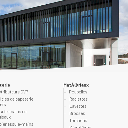
terie
MatÃ©riaux
stributeurs CVP
Poubelles
ticles de papeterie
Raclettes
vers
Lavettes
suie-mains en
Brosses
uleaux
Torchons
pier essuie-mains
Microfibres