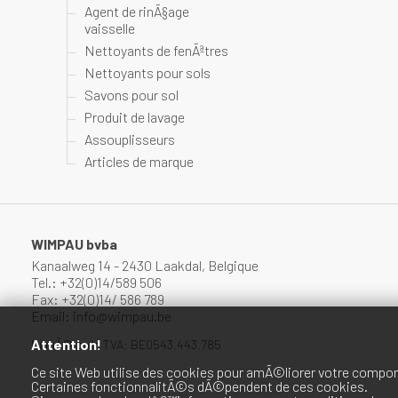
Agent de rinÃ§age
vaisselle
Nettoyants de fenÃªtres
Nettoyants pour sols
Savons pour sol
Produit de lavage
Assouplisseurs
Articles de marque
WIMPAU bvba
Kanaalweg 14 - 2430 Laakdal, Belgique
Tel.: +32(0)14/589 506
Fax: +32(0)14/ 586 789
Email: info@wimpau.be
Attention!
NumÃ©ro de TVA: BE0543.443.785
Ce site Web utilise des cookies pour amÃ©liorer votre compor
Certaines fonctionnalitÃ©s dÃ©pendent de ces cookies.