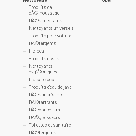
Produits de
dÃ©moussage
DÃ©sinfectants
Nettoyants universels
Produits pour voiture
DÃ©tergents
Horeca
Produits divers
Nettoyants
hygiÃ©niques
Insecticides
Produits d'eau de javel
DÃ©sodorisants
DÃ©tartrants
DÃ©boucheurs
DÃ©graisseurs
Toilettes et sanitaire
DÃ©tergents