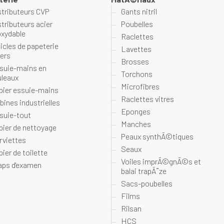
stributeurs CVP
Gants nitril
stributeurs acier
Poubelles
oxydable
Raclettes
ticles de papeterie
Lavettes
vers
Brosses
suie-mains en
Torchons
uleaux
Microfibres
pier essuie-mains
Raclettes vitres
bines industrielles
Eponges
suie-tout
Manches
pier de nettoyage
Peaux synthÃ©tiques
rviettes
Seaux
pier de toilette
Voiles imprÃ©gnÃ©s et
aps d'examen
balai trapÃ¨ze
Sacs-poubelles
Films
Rilsan
HCS