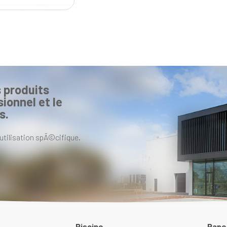
 produits
ionnel et le
s.
utilisation spÃ©cifique.
Piscine
Pape