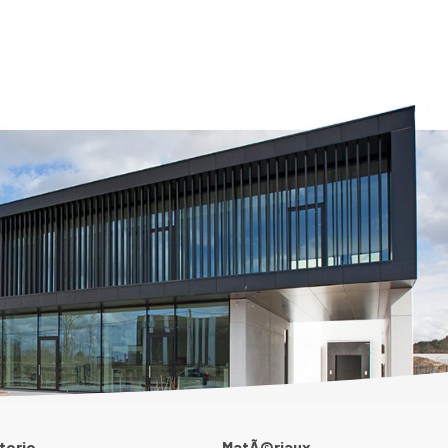
terie
MatÃ©riaux