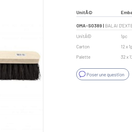
UnitÃ©
Emba
OMA-S0389
|
BALAI D'EXT
UnitÃ©
1pc
Carton
12 x 1
Palette
32 x 1
Poser une question