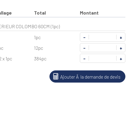
llage
Total
Montant
ERIEUR COLOMBO 60CM (1pc)
1pc
-
+
pc
12pc
-
+
2 x 1pc
384pc
-
+
Ajouter Ã la demande de devis