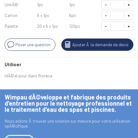
UnitÃ©
1pc
1pc
-
+
Carton
6 x 1pc
6pc
-
+
Palette
20 x 6 x 1pc
120pc
-
+
Poser une question
Ajouter Ã la demande de devis
Utiliser
IdÃ©al pour dans l'horeca
Wimpau dÃ©veloppe et fabrique des produits
d'entretien pour le nettoyage professionnel et
le traitement d'eau des spas et piscines.
Nous aidons Ã trouver une solution sur mesure pour votre utilisation
spÃ©cifique.