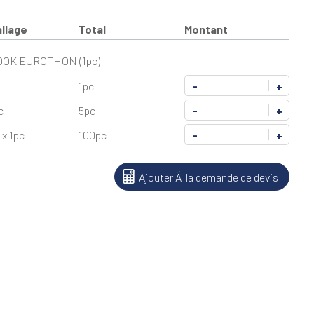
llage
Total
Montant
OK EUROTHON (1pc)
1pc
-
+
c
5pc
-
+
 x 1pc
100pc
-
+
Ajouter Ã la demande de devis