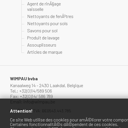
Agent de rinÃ§age
vaisselle
Nettoyants de fenÃªtres
Nettoyants pour sols
Savons pour sol
Produit de lavage
Assouplisseurs
Articles de marque
WIMPAU bvba
Kanaalweg 14 - 2430 Laakdal, Belgique
Tel.: +32(0)14/589 506
Fax: +32(0)14/ 586 789
Email: info@wimpau.be
Attention!
NumÃ©ro de TVA: BE0543.443.785
Ce site Web utilise des cookies pour amÃ©liorer votre compor
Certaines fonctionnalitÃ©s dÃ©pendent de ces cookies.