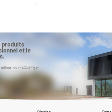
 produits
ionnel et le
s.
utilisation spÃ©cifique.
Piscine
Pape