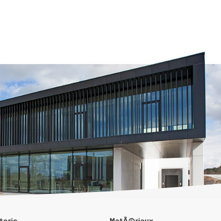
terie
MatÃ©riaux