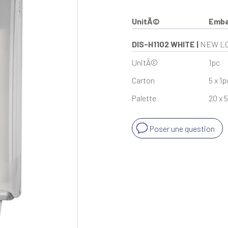
UnitÃ©
Emba
DIS-H1102 WHITE
|
NEW LO
UnitÃ©
1pc
Carton
5 x 1p
Palette
20 x 5
Poser une question