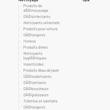
Produits de
dÃ©moussage
DÃ©sinfectants
Nettoyants universels
Produits pour voiture
DÃ©tergents
Horeca
Produits divers
Nettoyants
hygiÃ©niques
Insecticides
Produits d'eau de javel
DÃ©sodorisants
DÃ©tartrants
DÃ©boucheurs
DÃ©graisseurs
Toilettes et sanitaire
DÃ©tergents