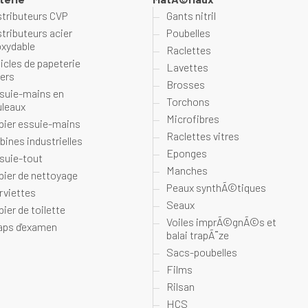
stributeurs CVP
Gants nitril
stributeurs acier
Poubelles
oxydable
Raclettes
ticles de papeterie
Lavettes
vers
Brosses
suie-mains en
Torchons
uleaux
Microfibres
pier essuie-mains
Raclettes vitres
bines industrielles
Eponges
suie-tout
Manches
pier de nettoyage
Peaux synthÃ©tiques
rviettes
Seaux
pier de toilette
Voiles imprÃ©gnÃ©s et
aps d'examen
balai trapÃ¨ze
Sacs-poubelles
Films
Rilsan
HCS