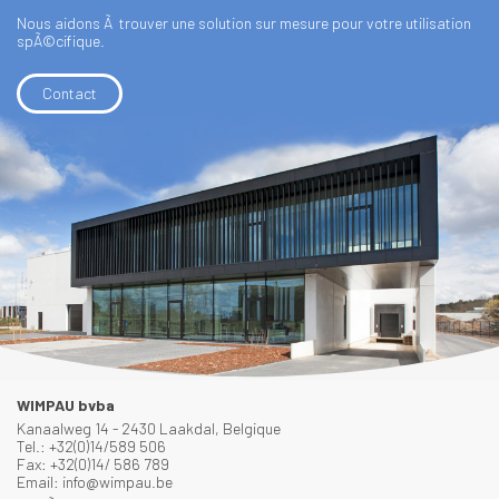
Nous aidons Ã trouver une solution sur mesure pour votre utilisation
spÃ©cifique.
Contact
WIMPAU bvba
Kanaalweg 14 - 2430 Laakdal, Belgique
Tel.: +32(0)14/589 506
Fax: +32(0)14/ 586 789
Email: info@wimpau.be