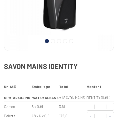
SAVON MAINS IDENTITY
UnitÃ©
Emballage
Total
Montant
OPR-A2304 NO-WATER CLEANER
|
SAVON MAINS IDENTITY (0,6L)
Carton
6 x 0,6L
3,6L
-
+
Palette
48 x 6 x 0,6L
172,8L
-
+