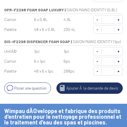
OPR-F2298 FOAM SOAP LUXURY
|
SAVON MAINS IDENTITY (0,8L)
Carton
6 x 0,8L
4,8L
-
+
Palette
48 x 6 x 0,8L
230,4L
-
+
DIS-IF2298 DISPENCER FOAM SOAP
|
SAVON MAINS IDENTITY (1pc)
UnitÃ©
1pc
1pc
-
+
Carton
6 x 1pc
6pc
-
+
Palette
48 x 6 x 1pc
288pc
-
+
Poser une question
Ajouter Ã la demande de devis
Wimpau dÃ©veloppe et fabrique des produits
d'entretien pour le nettoyage professionnel et
le traitement d'eau des spas et piscines.