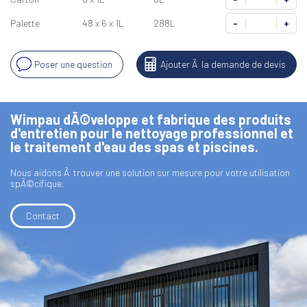
Palette
48 x 6 x 1L
288L
-
+
Poser une question
Ajouter Ã la demande de devis
Wimpau dÃ©veloppe et fabrique des produits
d'entretien pour le nettoyage professionnel et
le traitement d'eau des spas et piscines.
Nous aidons Ã trouver une solution sur mesure pour votre utilisation
spÃ©cifique.
Contact