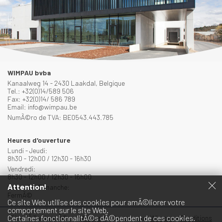
WIMPAU bvba
Kanaalweg 14 - 2430 Laakdal, Belgique
Tel.: +32(0)14/589 506
Fax: +32(0)14/ 586 789
Email: info@wimpau.be
NumÃ©ro de TVA: BE0543.443.785
Heures d'ouverture
Lundi - Jeudi:
8h30 - 12h00 / 12h30 - 16h30
Vendredi:
8h30 - 12h00 / 12h30 - 16h00
Attention!
Samedi & Dimanche:
FermÃ©
Ce site Web utilise des cookies pour amÃ©liorer votre
comportement sur le site Web.
Certaines fonctionnalitÃ©s dÃ©pendent de ces cookies.
Site dÃ©veloppÃ© par
Analyz-it
•
Contenu par
Wimpau
•
Conditions