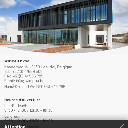
WIMPAU bvba
Kanaalweg 14 - 2430 Laakdal, Belgique
Tel.: +32(0)14/589 506
Fax: +32(0)14/ 586 789
Email: info@wimpau.be
NumÃ©ro de TVA: BE0543.443.785
Heures d'ouverture
Lundi - Jeudi:
8h30 - 12h00 / 12h30 - 16h30
Vendredi:
8h30 - 12h00 / 12h30 - 16h00
Attention!
Samedi & Dimanche: