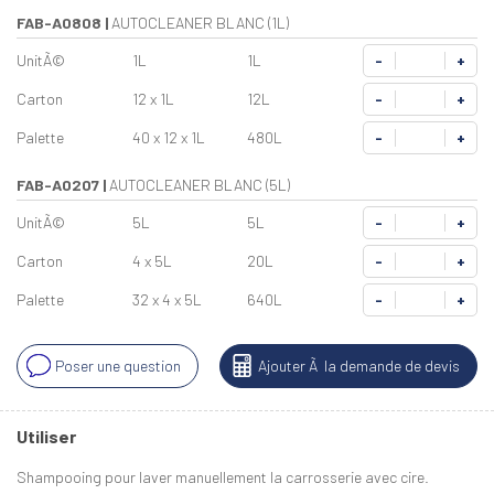
FAB-A0808
|
AUTOCLEANER BLANC (1L)
UnitÃ©
1L
1L
-
+
Carton
12 x 1L
12L
-
+
Palette
40 x 12 x 1L
480L
-
+
FAB-A0207
|
AUTOCLEANER BLANC (5L)
UnitÃ©
5L
5L
-
+
Carton
4 x 5L
20L
-
+
Palette
32 x 4 x 5L
640L
-
+
Poser une question
Ajouter Ã la demande de devis
Utiliser
Shampooing pour laver manuellement la carrosserie avec cire.