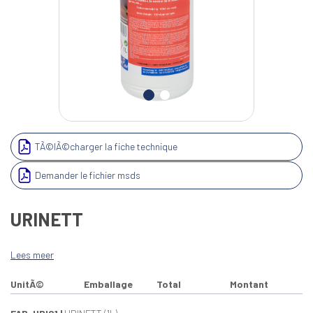
TÃ©lÃ©charger la fiche technique
Demander le fichier msds
URINETT
Lees meer
UnitÃ©
Emballage
Total
Montant