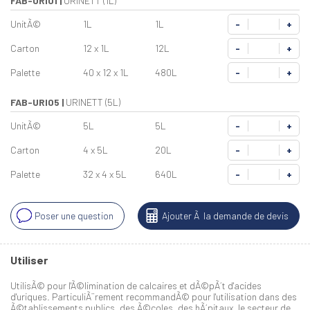
FAB-URI01
|
URINETT (1L)
UnitÃ©
1L
1L
-
+
Carton
12 x 1L
12L
-
+
Palette
40 x 12 x 1L
480L
-
+
FAB-URI05
|
URINETT (5L)
UnitÃ©
5L
5L
-
+
Carton
4 x 5L
20L
-
+
Palette
32 x 4 x 5L
640L
-
+
Poser une question
Ajouter Ã la demande de devis
Utiliser
UtilisÃ© pour l'Ã©limination de calcaires et dÃ©pÃ´t d'acides
d'uriques. ParticuliÃ¨rement recommandÃ© pour l'utilisation dans des
Ã©tablissements publics, des Ã©coles, des hÃ´pitaux, le secteur de