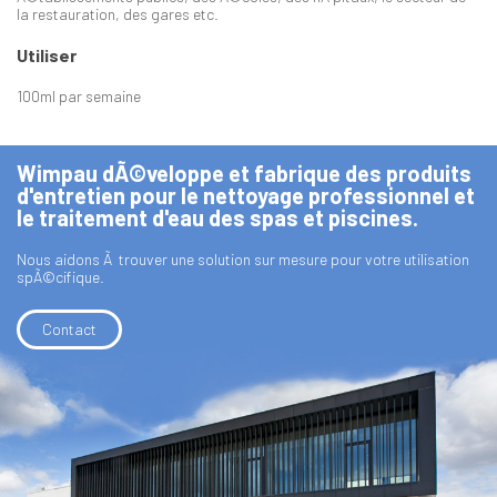
la restauration, des gares etc.
Utiliser
100ml par semaine
Wimpau dÃ©veloppe et fabrique des produits
d'entretien pour le nettoyage professionnel et
le traitement d'eau des spas et piscines.
Nous aidons Ã trouver une solution sur mesure pour votre utilisation
spÃ©cifique.
Contact