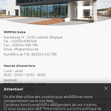
WIMPAU bvba
Kanaalweg 14 - 2430 Laakdal, Belgique
Tel.: +32(0)14/589 506
Fax: +32(0)14/ 586 789
Email: info@wimpau.be
NumÃ©ro de TVA: BE0543.443.785
Heures d'ouverture
Lundi - Jeudi:
8h30 - 12h00 / 12h30 - 16h30
Vendredi:
8h30 - 12h00 / 12h30 - 16h00
Attention!
Samedi & Dimanche:
FermÃ©
Ce site Web utilise des cookies pour amÃ©liorer votre
comportement sur le site Web.
Certaines fonctionnalitÃ©s dÃ©pendent de ces cookies.
Site dÃ©veloppÃ© par
Analyz-it
•
Contenu par
Wimpau
•
Conditions
Si vous voulez plus dâ€™informations sur notre politique de
de vente
•
DÃ©claration de confidentialitÃ©
•
Gestion des cookies
•