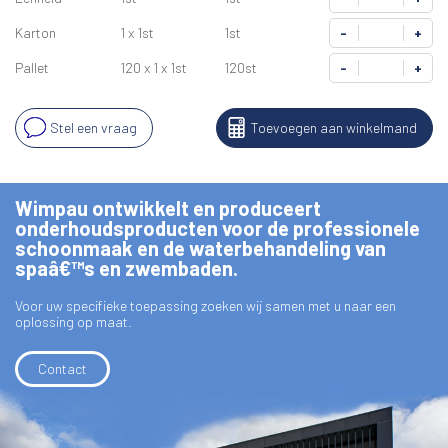
Karton
1 x 1st
1st
-
+
Pallet
120 x 1 x 1st
120st
-
+
Stel een vraag
Toevoegen aan winkelmand
Wimpau ontwikkelt en produceert
onderhoudsproducten voor de professionele
schoonmaak en de waterbehandeling van
spaâ€™s en zwembaden.
Voor uw specifieke toepassing zoeken wij samen met u naar een
oplossing op maat.
Contact