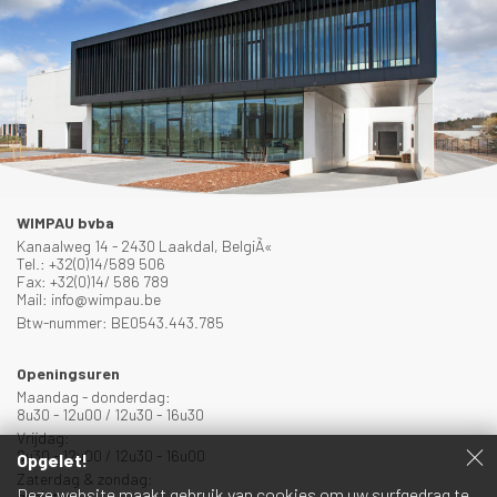
WIMPAU bvba
Kanaalweg 14 - 2430 Laakdal, BelgiÃ«
Tel.: +32(0)14/589 506
Fax: +32(0)14/ 586 789
Mail: info@wimpau.be
Btw-nummer: BE0543.443.785
Openingsuren
Maandag - donderdag:
8u30 - 12u00 / 12u30 - 16u30
Vrijdag:
8u30 - 12u00 / 12u30 - 16u00
Opgelet!
Zaterdag & zondag:
Deze website maakt gebruik van cookies om uw surfgedrag te
gesloten